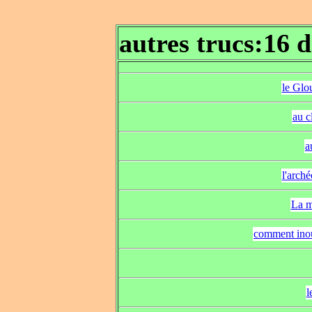
autres trucs:16 
le Glou
au c
a
l'arché
La m
comment inoub
l