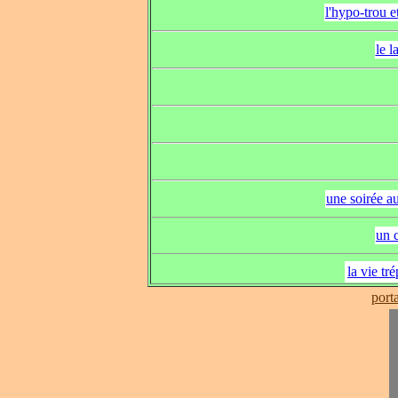
l'hypo-trou e
le l
une soirée a
un 
la vie t
port