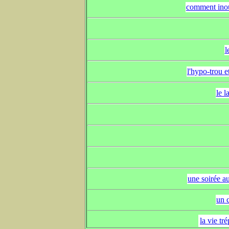
comment inoub
l
l'hypo-trou e
le l
une soirée a
un 
la vie t