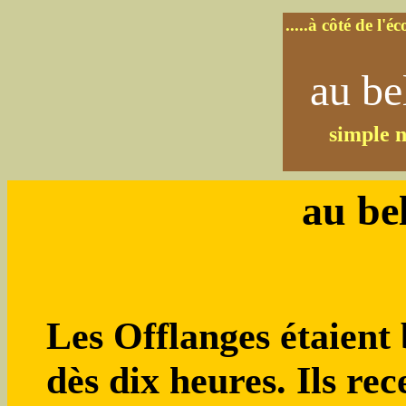
.....à côté de l'é
au be
simple n
au be
Les Offlanges étaient 
dès dix heures. Ils rece