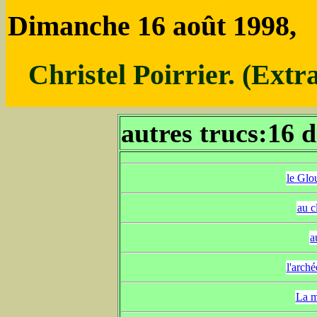
Dimanche 16 août 1998,
Christel Poirrier. (Extr
autres trucs:16 
le Glou
au c
a
l'arché
La m