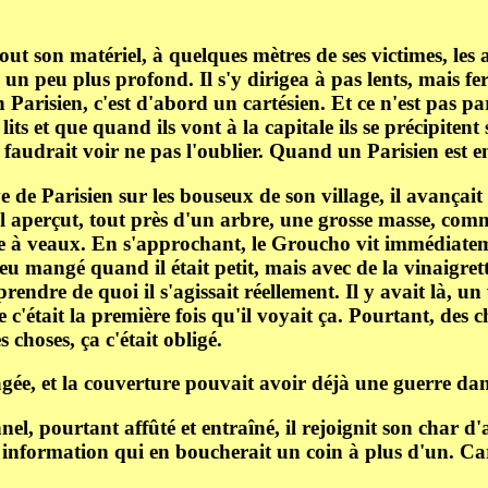
 tout son matériel, à quelques mètres de ses victimes, les
ais un peu plus profond. Il s'y dirigea à pas lents, mais
Parisien, c'est d'abord un cartésien. Et ce n'est pas parc
its et que quand ils vont à la capitale ils se précipitent 
il faudrait voir ne pas l'oublier. Quand un Parisien est 
ve de Parisien sur les bouseux de son village, il avanç
 il aperçut, tout près d'un arbre, une grosse masse, co
e à veaux. En s'approchant, le Groucho vit immédiatemen
u mangé quand il était petit, mais avec de la vinaigret
endre de quoi il s'agissait réellement. Il y avait là, un
 c'était la première fois qu'il voyait ça. Pourtant, des c
 choses, ça c'était obligé.
sagée, et la couverture pouvait avoir déjà une guerre da
l, pourtant affûté et entraîné, il rejoignit son char d'a
 information qui en boucherait un coin à plus d'un. Car,