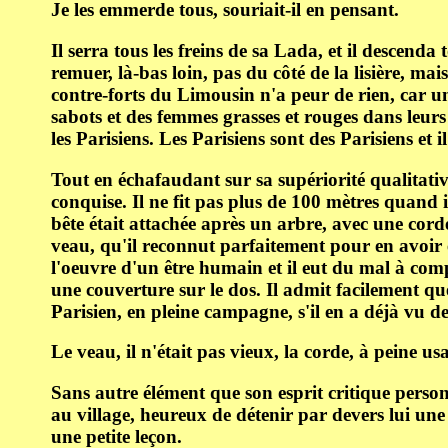
Je les emmerde tous, souriait-il en pensant.
Il serra tous les freins de sa Lada, et il descenda
remuer, là-bas loin, pas du côté de la lisière, m
contre-forts du Limousin n'a peur de rien, car un 
sabots et des femmes grasses et rouges dans leurs l
les Parisiens. Les Parisiens sont des Parisiens et 
Tout en échafaudant sur sa supériorité qualitati
conquise. Il ne fit pas plus de 100 mètres quand
bête était attachée après un arbre, avec une cord
veau, qu'il reconnut parfaitement pour en avoir e
l'oeuvre d'un être humain et il eut du mal à compr
une couverture sur le dos. Il admit facilement que
Parisien, en pleine campagne, s'il en a déjà vu des
Le veau, il n'était pas vieux, la corde, à peine u
Sans autre élément que son esprit critique personne
au village, heureux de détenir par devers lui une
une petite leçon.