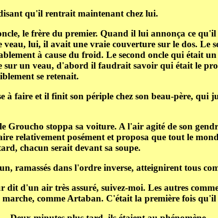
disant qu'il rentrait maintenant chez lui.
e oncle, le frère du premier. Quand il lui annonça ce qu'il
veau, lui, il avait une vraie couverture sur le dos. Le se
lablement à cause du froid. Le second oncle qui était u
 sur un veau, d'abord il faudrait savoir qui était le p
iblement se retenait.
 à faire et il finit son périple chez son beau-père, qui
e Groucho stoppa sa voiture. A l'air agité de son gendre
ire relativement posément et proposa que tout le monde a
tard, chacun serait devant sa soupe.
e un, ramassés dans l'ordre inverse, atteignirent tous c
 dit d'un air très assuré, suivez-moi. Les autres commen
marche, comme Artaban. C'était la première fois qu'il é
Deux minutes plus tard, ils étaient au phénomène.