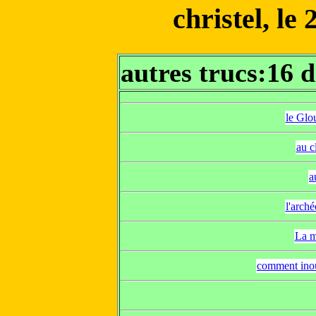
christel, le
autres trucs:16 
le Glou
au c
a
l'arché
La m
comment inoub