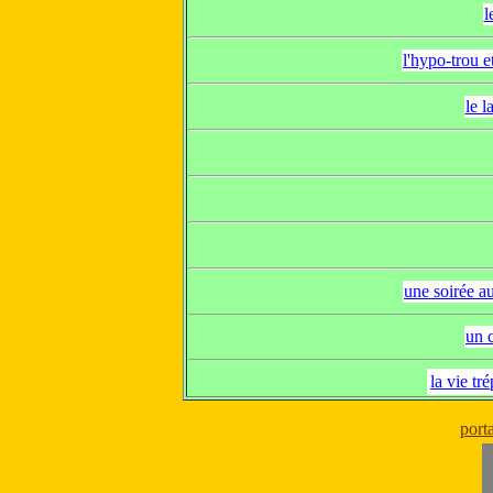
l
l'hypo-trou e
le l
une soirée a
un 
la vie t
port