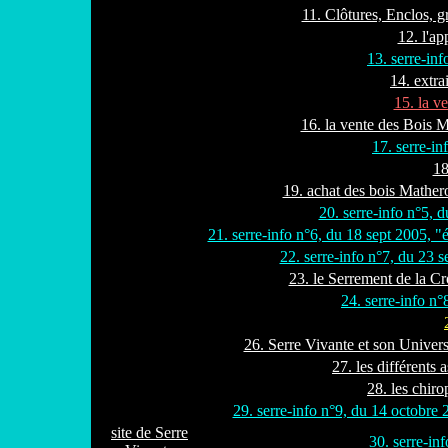
11. Clôtures, Enclos, gr
12. l'ap
13. serre-inf
14. extra
15. la v
16. la vente des Bois M
17. serre-i
18
19. achat des bois Mather
20. serre-info n°5, 
21. serre-info n°6, du 18 sept 2005,
22. serre-info n°7, du 23 s
23. le Serrement de la Cr
24. serre-info n°
26. Serre Vivante et son Univers
27. les différents 
28. les chiro
29. serre-info n°9, du 14 octobre
site de Serre
30. serre-inf