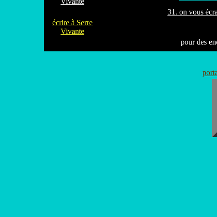
Vivante
31. on vous écr
écrire à Serre
Vivante
pour des e
port