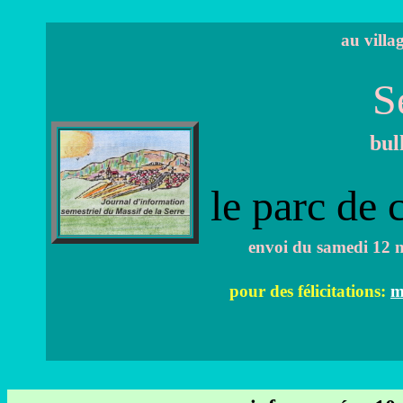
au villa
S
bul
le parc de 
envoi du samedi 12 n
pour des félicitations:
m