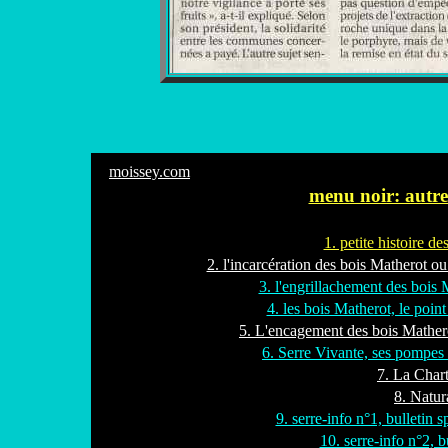
moissey.com
menu noir: autres
1. petite histoire de
2. l'incarcération des bois Matherot o
3. l'engrillachement des bois
4. les bois Matherot, le poin
5. L'encagement des bois Mathero
6. Serre Vivante, ses pompes
7. La Char
8. Natur
9. serre-info n°1, bulletin
10. serre-info n°2, b