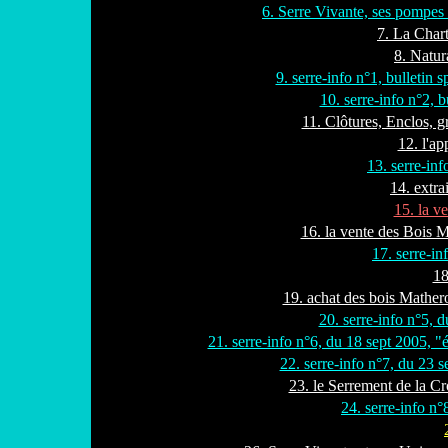
6. Serre Vivante, ses pompes
7. La Char
8. Natur
9. serre-info n°1, bulletin
10. serre-info n°2, b
11. Clôtures, Enclos, gr
12. l'ap
13. serre-inf
14. extra
15. la v
16. la vente des Bois M
17. serre-i
18
19. achat des bois Mather
20. serre-info n°5, 
21. serre-info n°6, du 18 sept 2005,
22. serre-info n°7, du 23 s
23. le Serrement de la Cr
24. serre-info n°