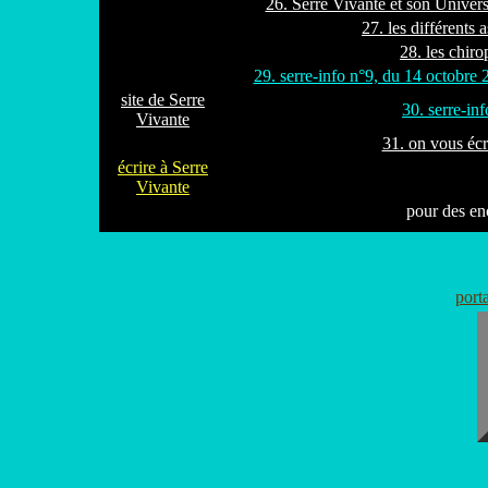
26. Serre Vivante et son Univers
27. les différents 
28. les chiro
29. serre-info n°9, du 14 octobre
site de Serre
30. serre-inf
Vivante
31. on vous éc
écrire à Serre
Vivante
pour des e
port