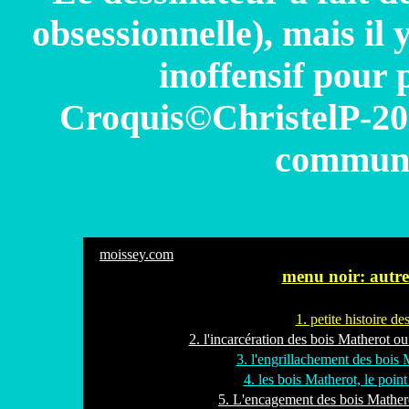
obsessionnelle), mais il
inoffensif pour 
Croquis©ChristelP-200
communal
moissey.com
menu noir: autres
1. petite histoire de
2. l'incarcération des bois Matherot o
3. l'engrillachement des bois
4. les bois Matherot, le poin
5. L'encagement des bois Mathero