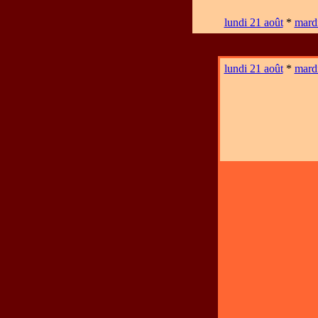
lundi 21 août
*
mardi
lundi 21 août
*
mardi