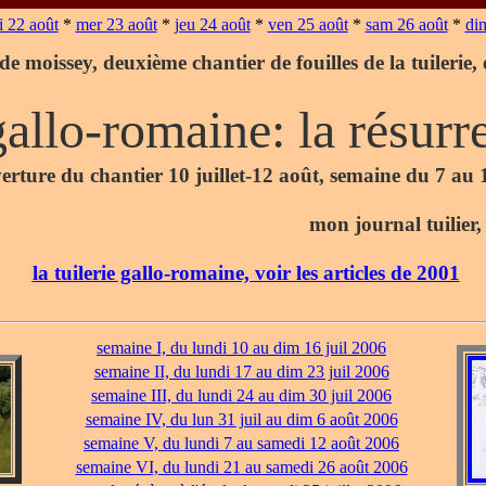
 22 août
*
mer 23 août
*
jeu 24 août
*
ven 25 août
*
sam 26 août
*
di
 de moissey, deuxième chantier de fouilles de la tuilerie,
 gallo-romaine: la résur
erture du chantier 10 juillet-12 août, semaine du 7 au 
mon journal tuilier,
la tuilerie gallo-romaine, voir les articles de 2001
semaine I, du lundi 10 au dim 16 juil 2006
semaine II, du lundi 17 au dim 23 juil 2006
semaine III, du lundi 24 au dim 30 juil 2006
semaine IV, du lun 31 juil au dim 6 août 2006
semaine V, du lundi 7 au samedi 12 août 2006
semaine VI, du lundi 21 au samedi 26 août 2006