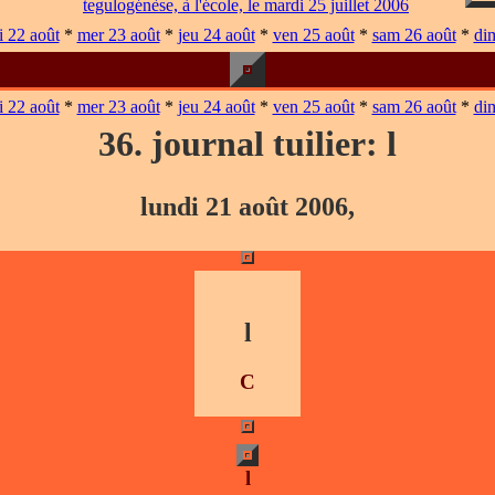
tegulogénèse, à l'école, le mardi 25 juillet 2006
 22 août
*
mer 23 août
*
jeu 24 août
*
ven 25 août
*
sam 26 août
*
di
 22 août
*
mer 23 août
*
jeu 24 août
*
ven 25 août
*
sam 26 août
*
di
36. journal tuilier: l
lundi 21 août 2006,
l
C
l