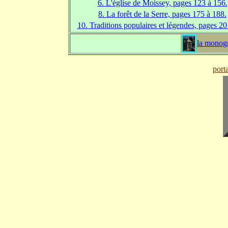
6. L'église de Moissey, pages 123 à 156.
8. La forêt de la Serre, pages 175 à 188.
10. Traditions populaires et légendes, pages 2
la monog
port