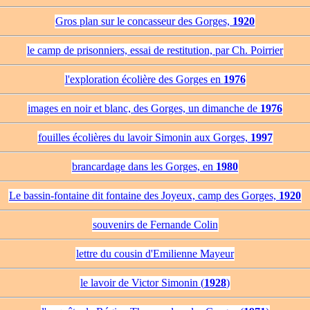
Gros plan sur le concasseur des Gorges,
1920
le camp de prisonniers, essai de restitution, par Ch. Poirrier
l'exploration écolière des Gorges en
1976
images en noir et blanc, des Gorges, un dimanche de
1976
fouilles écolières du lavoir Simonin aux Gorges,
1997
brancardage dans les Gorges, en
1980
Le bassin-fontaine dit fontaine des Joyeux, camp des Gorges,
1920
souvenirs de Fernande Colin
lettre du cousin d'Emilienne Mayeur
le lavoir de Victor Simonin (
1928
)