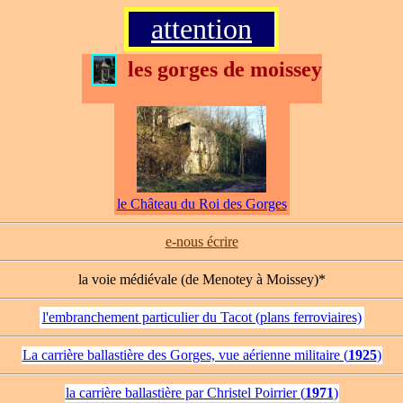
o
attention
o
les gorges de moissey
le Château du Roi des Gorges
e-nous écrire
la voie médiévale (de Menotey à Moissey)*
l'embranchement particulier du Tacot (plans ferroviaires)
La carrière ballastière des Gorges, vue aérienne militaire (
1925
)
la carrière ballastière par Christel Poirrier (
1971
)