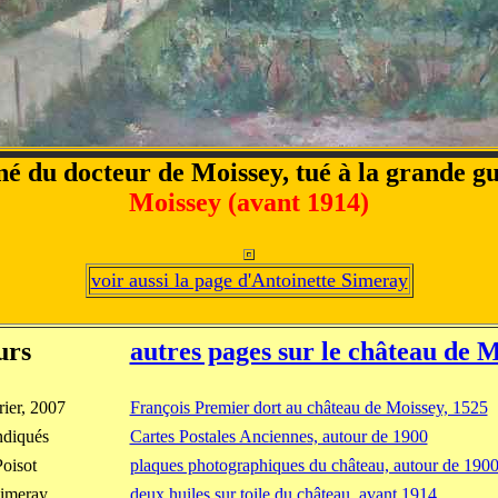
né du docteur de Moissey, tué à la grande g
Moissey (avant 1914)
voir aussi la page d'Antoinette Simeray
urs
autres pages sur le château de 
rier, 2007
François Premier dort au château de Moissey, 1525
ndiqués
Cartes Postales Anciennes, autour de 1900
oisot
plaques photographiques du château, autour de 190
imeray
deux huiles sur toile du château, avant 1914