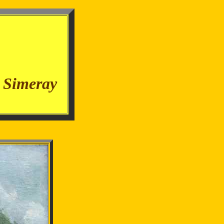
 - -
e Simeray
-