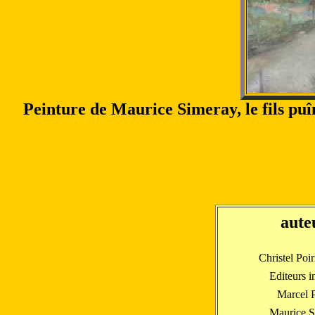
Peinture de Maurice Simeray, le fils puî
aute
Christel Poir
Editeurs i
Marcel P
Maurice S