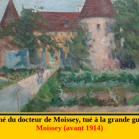
né du docteur de Moissey, tué à la grande g
Moissey (avant 1914)