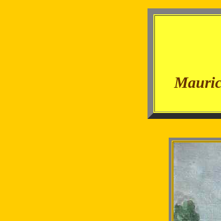
- -
- -
Mauric