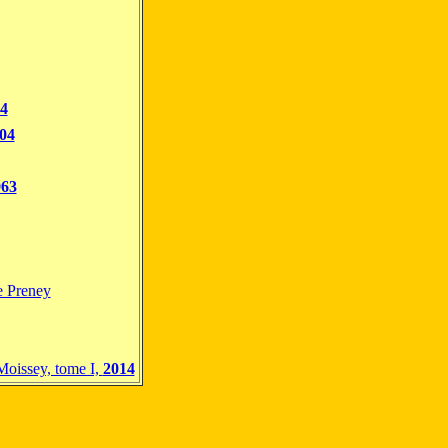
4
04
963
e Preney
Moissey, tome I,
2014