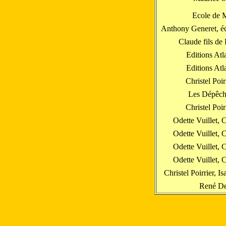
Ecole de 
Anthony Generet, éc
Claude fils de
Editions At
Editions At
Christel Poir
Les Dépêch
Christel Poir
Odette Vuillet, 
Odette Vuillet, 
Odette Vuillet, 
Odette Vuillet, 
Christel Poirrier, I
René D