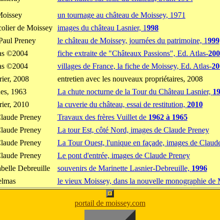
Moissey
un tournage au château de Moissey, 1971
olier de Moissey
images du château Lasnier, 1
998
 Paul Preney
le château de Moissey, journées du patrimoine, 1
999
las ©2004
fiche extraite de "Châteaux Passions", Ed. Atlas-
200
las ©2004
villages de France, la fiche de Moissey, Ed. Atlas-
20
rier, 2008
entretien avec les nouveaux propriétaires, 2008
es, 1963
La chute nocturne de la Tour du Château Lasnier,
1
rier, 2010
la cuverie du château, essai de restitution,
2010
Claude Preney
Travaux des frères Vuillet de
1962 à 1965
Claude Preney
La tour Est, côté Nord, images de Claude Preney
Claude Preney
La Tour Ouest, l'unique en façade, images de Claud
Claude Preney
Le pont d'entrée, images de Claude Preney
sabelle Debreuille
souvenirs de Marinette Lasnier-Debreuille,
1996
elmas
le vieux Moissey, dans la nouvelle monographie de 
portail de moissey.com