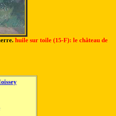
uerre.
huile sur toile (15-F): le château de
Moissey
0