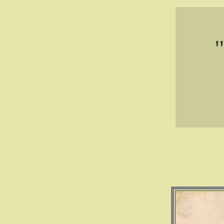
. . .