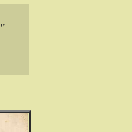
"
. . .