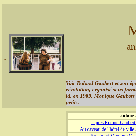
M
an
-
-
Voir Roland Gaubert et son ép
révolution, organisé sous form
là, en 1989, Monique Gaubert ét
petits.
autour 
l'après Roland Gaubert 
Au caveau de l'hôtel de vill
Roland et Monique Gaube