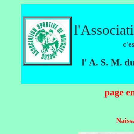
l'Associat
c'e
l' A. S. M. d
page en
Naiss