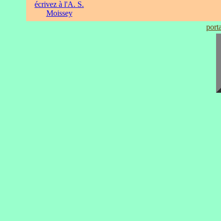
écrivez à l'A. S.
Moissey
port