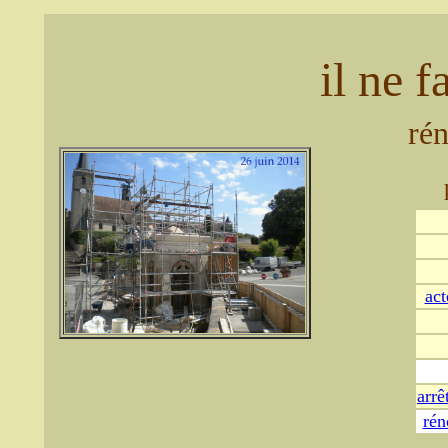
il ne 
rén
act
arrê
rén