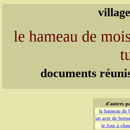
villag
le hameau de moiss
t
documents réunis
d'autres p
le hameau de C
un acte de born
le four à ch