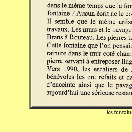
les fontai