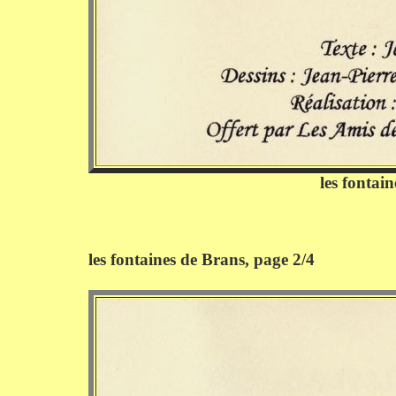
les fontai
les fontaines de Brans, page 2/4