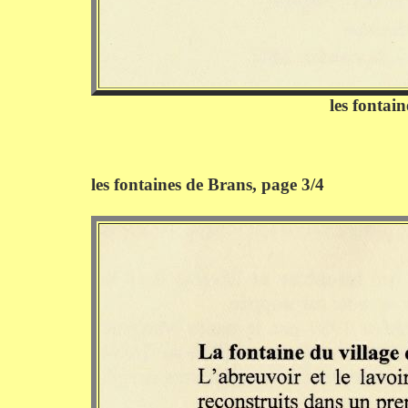
les fontai
les fontaines de Brans, page 3/4