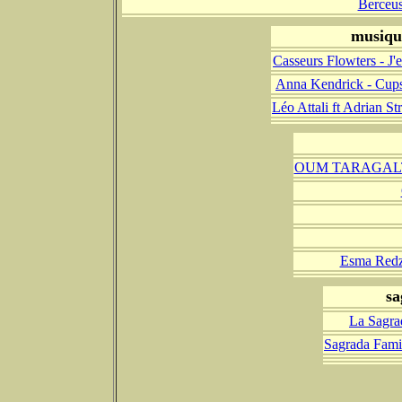
Berceus
musiqu
Casseurs Flowters - J'e
Anna Kendrick - Cups
Léo Attali ft Adrian 
OUM TARAGALTE -
Esma Redz
sa
La Sagra
Sagrada Famil