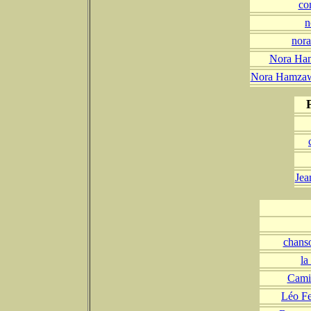
co
n
nora
Nora Ham
Nora Hamzawi 
Jea
chanso
la
Camil
Léo Fe