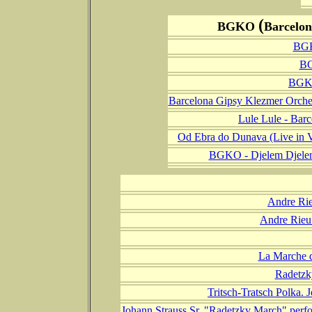
(
BGKO
Barcelon
BGK
BG
BGKO
Barcelona Gipsy Klezmer Orche
Lule Lule - Bar
Od Ebra do Dunava (Live in V
BGKO - Djelem Djele
Andre Rie
Andre Rieu 
La Marche d
Radetzk
Tritsch-Tratsch Polka.
Johann Strauss Sr. "Radetzky March" perf