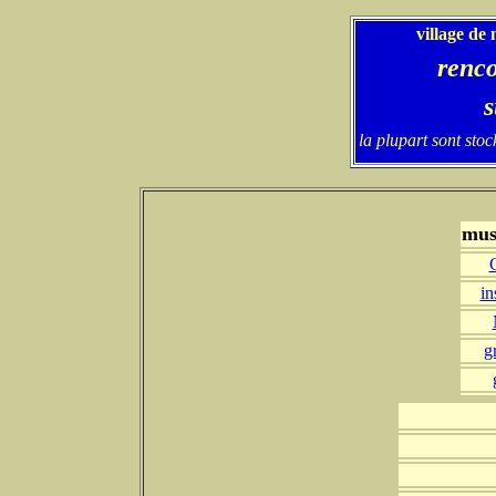
village de 
renco
s
la plupart sont sto
mus
in
g