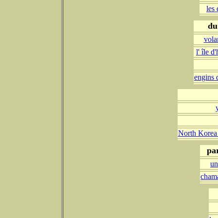
les
du
vola
l' île d
engins d
North Korea 
par
un
chama