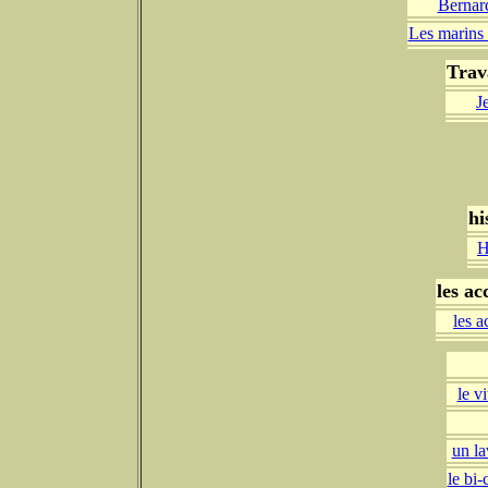
Bernard
Les marins 
Trav
J
hi
H
les ac
les 
le v
un la
le bi