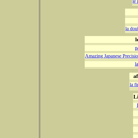
le
la dou
l
p
Amazing Japanese Precisio
l
af
la f
L