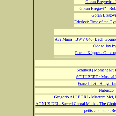
Goran Bregovic - B
Goran Bregovi? - Bub
Goran Bregovic
Ederlezi: Time of the Gy
Ave Maria - BWV 846 (Bach-Gounod)
Ode to Joy b
Petruta Küpper - Once up
Schubert | Moment Music
SCHUBERT : Musical M
Franz Liszt - Hungaria
Nabucco -
Gregorio ALLEGRI - Miserere Mei, 
AGNUS DEI - Sacred Choral Music - The Cho
petits chanteurs :